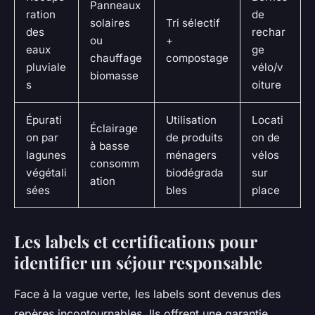
Panneaux
ration
de
solaires
Tri sélectif
des
rechar
ou
+
eaux
ge
chauffage
compostage
pluviale
vélo/v
biomasse
s
oiture
Épurati
Utilisation
Locati
Éclairage
on par
de produits
on de
à basse
lagunes
ménagers
vélos
consomm
végétali
biodégrada
sur
ation
sées
bles
place
Les labels et certifications pour
identifier un séjour responsable
Face à la vague verte, les labels sont devenus des
repères incontournables. Ils offrent une garantie